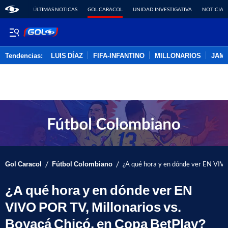
ÚLTIMAS NOTICAS
GOL CARACOL
UNIDAD INVESTIGATIVA
NOTICIAS
Tendencias:
LUIS DÍAZ
FIFA-INFANTINO
MILLONARIOS
JAM
PUBLICIDAD
/
/
Gol Caracol
Fútbol Colombiano
¿A qué hora y en dónde ver EN VIVO
¿A qué hora y en dónde ver EN
VIVO POR TV, Millonarios vs.
Boyacá Chicó, en Copa BetPlay?