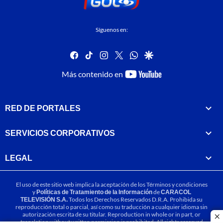
Síguenos en:
facebook
tiktok
instagram
twitter
whatsapp
google
youtube-
Más contenido en
footer
RED DE PORTALES
SERVICIOS CORPORATIVOS
LEGAL
El uso de este sitio web implica la aceptación de los
Términos y condiciones
y
Políticas de Tratamiento de la Información
de
CARACOL
TELEVISIÓN S.A.
Todos los Derechos Reservados D.R.A. Prohibida su
reproducción total o parcial, así como su traducción a cualquier idioma sin
autorización escrita de su titular. Reproduction in whole or in part, or
cl
translation without written permission is prohibited. All rights reserved