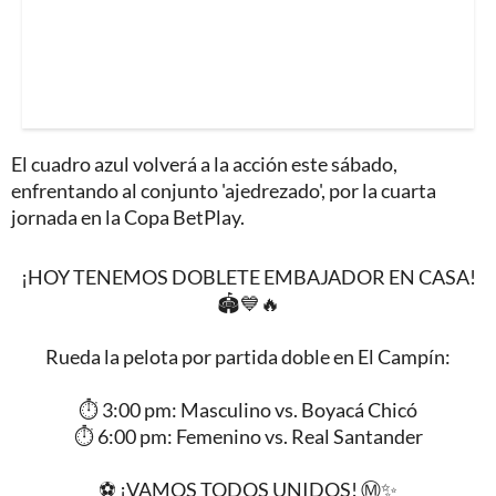
El cuadro azul volverá a la acción este sábado,
enfrentando al conjunto 'ajedrezado', por la cuarta
jornada en la Copa BetPlay.
¡HOY TENEMOS DOBLETE EMBAJADOR EN CASA!
🏟️💙🔥
​Rueda la pelota por partida doble en El Campín:
​⏱️ 3:00 pm: Masculino vs. Boyacá Chicó
⏱️ 6:00 pm: Femenino vs. Real Santander
​⚽ ¡VAMOS TODOS UNIDOS! Ⓜ️✨