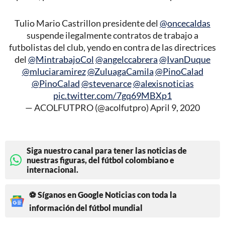
Tulio Mario Castrillon presidente del
@oncecaldas
suspende ilegalmente contratos de trabajo a
futbolistas del club, yendo en contra de las directrices
del
@MintrabajoCol
@angelccabrera
@IvanDuque
@mluciaramirez
@ZuluagaCamila
@PinoCalad
@PinoCalad
@stevenarce
@alexisnoticias
pic.twitter.com/7gq69MBXp1
— ACOLFUTPRO (@acolfutpro)
April 9, 2020
Siga nuestro canal para tener las noticias de
nuestras figuras, del fútbol colombiano e
internacional.
⚽ Síganos en Google Noticias con toda la
información del fútbol mundial