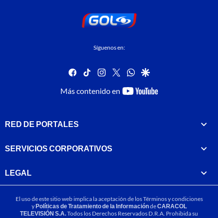
Síguenos en:
facebook
tiktok
instagram
twitter
whatsapp
google
youtube-
Más contenido en
footer
RED DE PORTALES
SERVICIOS CORPORATIVOS
LEGAL
El uso de este sitio web implica la aceptación de los
Términos y condiciones
y
Políticas de Tratamiento de la Información
de
CARACOL
TELEVISIÓN S.A.
Todos los Derechos Reservados D.R.A. Prohibida su