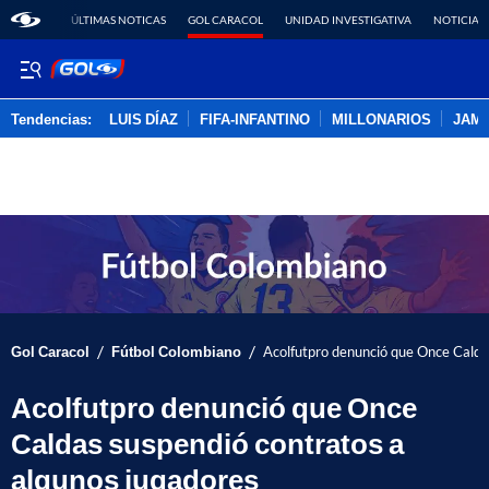
ÚLTIMAS NOTICAS
GOL CARACOL
UNIDAD INVESTIGATIVA
NOTICIAS
Tendencias:
LUIS DÍAZ
FIFA-INFANTINO
MILLONARIOS
JAM
PUBLICIDAD
/
/
Gol Caracol
Fútbol Colombiano
Acolfutpro denunció que Once Calda
Acolfutpro denunció que Once
Caldas suspendió contratos a
algunos jugadores