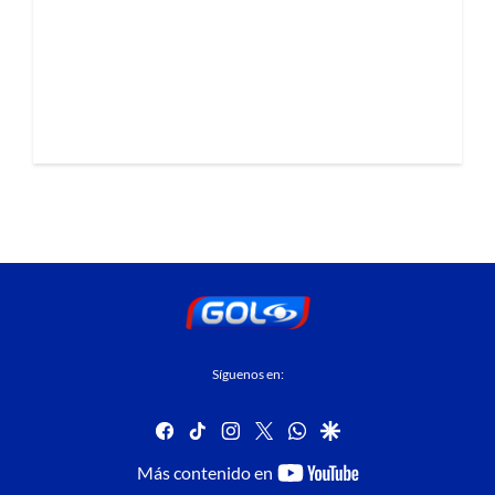
Síguenos en:
facebook
tiktok
instagram
twitter
whatsapp
google
youtube-
Más contenido en
footer