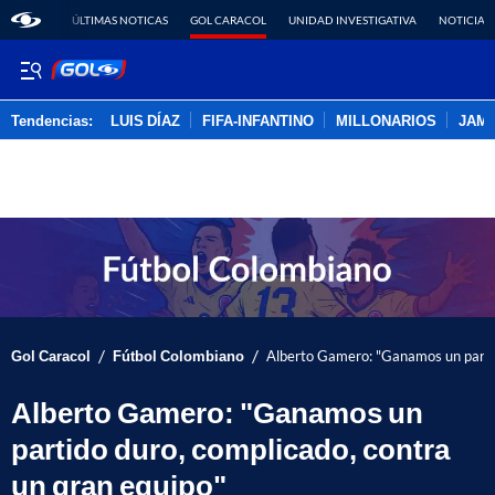
ÚLTIMAS NOTICAS
GOL CARACOL
UNIDAD INVESTIGATIVA
NOTICIAS
Tendencias:
LUIS DÍAZ
FIFA-INFANTINO
MILLONARIOS
JAM
PUBLICIDAD
/
/
Gol Caracol
Fútbol Colombiano
Alberto Gamero: "Ganamos un partid
Alberto Gamero: "Ganamos un
partido duro, complicado, contra
un gran equipo"