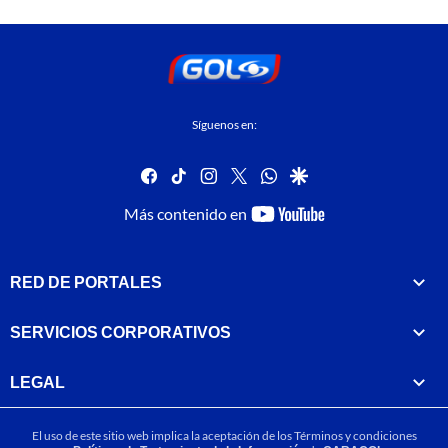
Síguenos en:
facebook
tiktok
instagram
twitter
whatsapp
google
youtube-
Más contenido en
footer
RED DE PORTALES
SERVICIOS CORPORATIVOS
LEGAL
El uso de este sitio web implica la aceptación de los
Términos y condiciones