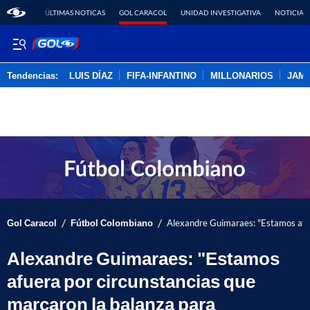
ÚLTIMAS NOTICAS
GOL CARACOL
UNIDAD INVESTIGATIVA
NOTICIAS
Tendencias:
LUIS DÍAZ
FIFA-INFANTINO
MILLONARIOS
JAM
PUBLICIDAD
/
/
Gol Caracol
Fútbol Colombiano
Alexandre Guimaraes: "Estamos afuer
Alexandre Guimaraes: "Estamos
afuera por circunstancias que
marcaron la balanza para