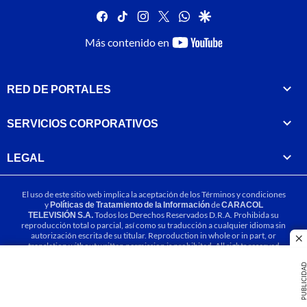
facebook
tiktok
instagram
twitter
whatsapp
google
youtube-
Más contenido en
footer
RED DE PORTALES
SERVICIOS CORPORATIVOS
LEGAL
El uso de este sitio web implica la aceptación de los
Términos y condiciones
y
Políticas de Tratamiento de la Información
de
CARACOL
TELEVISIÓN S.A.
Todos los Derechos Reservados D.R.A. Prohibida su
reproducción total o parcial, así como su traducción a cualquier idioma sin
autorización escrita de su titular. Reproduction in whole or in part, or
cl
translation without written permission is prohibited. All rights reserved
2025.
PUBLICIDA
MIEMBRO DE: