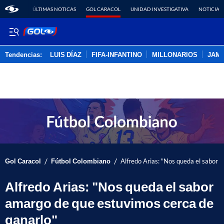
ÚLTIMAS NOTICAS
GOL CARACOL
UNIDAD INVESTIGATIVA
NOTICIAS
Tendencias:
LUIS DÍAZ
FIFA-INFANTINO
MILLONARIOS
JAM
PUBLICIDAD
/
/
Gol Caracol
Fútbol Colombiano
Alfredo Arias: "Nos queda el sabor 
Alfredo Arias: "Nos queda el sabor
amargo de que estuvimos cerca de
ganarlo"