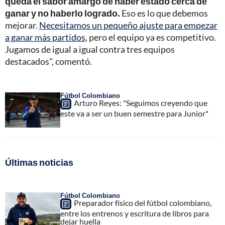
queda el sabor amargo de haber estado cerca de
ganar y no haberlo logrado.
Eso es lo que debemos
mejorar.
Necesitamos un pequeño ajuste para empezar
a ganar más partidos
, pero el equipo ya es competitivo.
Jugamos de igual a igual contra tres equipos
destacados", comentó.
Fútbol Colombiano
Arturo Reyes: "Seguimos creyendo que
este va a ser un buen semestre para Junior"
Últimas noticias
Fútbol Colombiano
Preparador físico del fútbol colombiano,
entre los entrenos y escritura de libros para
dejar huella