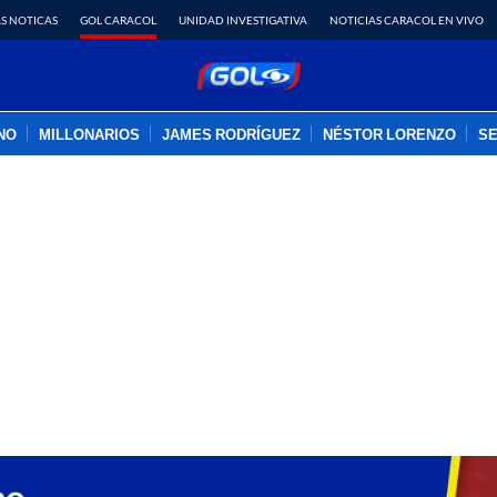
S NOTICAS
GOL CARACOL
UNIDAD INVESTIGATIVA
NOTICIAS CARACOL EN VIVO
INO
MILLONARIOS
JAMES RODRÍGUEZ
NÉSTOR LORENZO
SE
PUBLICIDAD