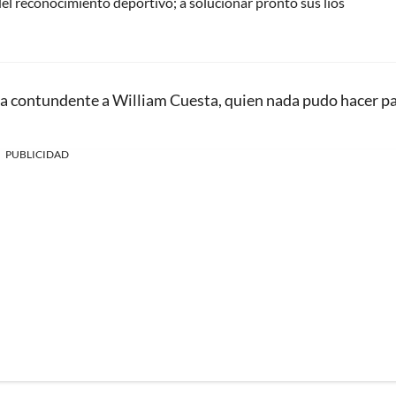
del reconocimiento deportivo; a solucionar pronto sus líos
ra contundente a William Cuesta, quien nada pudo hacer p
PUBLICIDAD