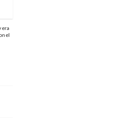
y era
on el