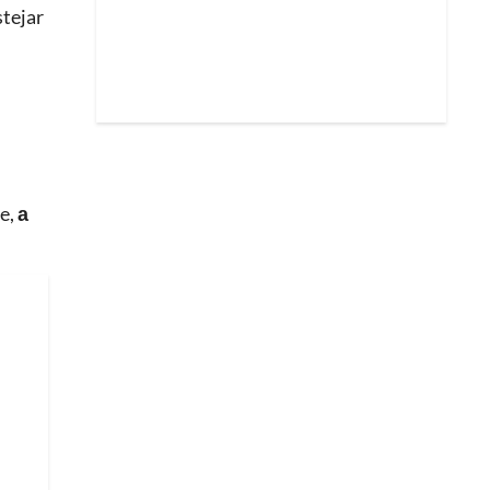
stejar
de,
a