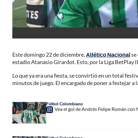
Este domingo 22 de diciembre,
Atlético Nacional
se 
estadio Atanasio Girardot. Esto, por la Liga BetPlay I
Lo que ya era una fiesta, se convirtió en un total fest
minutos de juego. El encargado de poner a festejar a 
Fútbol Colombiano
Vea el gol de Andrés Felipe Román con Na