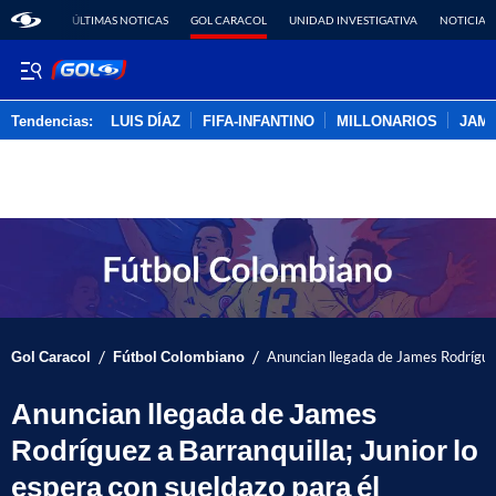
ÚLTIMAS NOTICAS
GOL CARACOL
UNIDAD INVESTIGATIVA
NOTICIAS
Tendencias:
LUIS DÍAZ
FIFA-INFANTINO
MILLONARIOS
JAM
PUBLICIDAD
/
/
Gol Caracol
Fútbol Colombiano
Anuncian llegada de James Rodríguez 
Anuncian llegada de James
Rodríguez a Barranquilla; Junior lo
espera con sueldazo para él