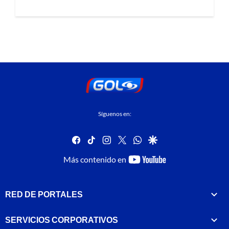
Síguenos en:
facebook
tiktok
instagram
twitter
whatsapp
google
youtube-
Más contenido en
footer
RED DE PORTALES
SERVICIOS CORPORATIVOS