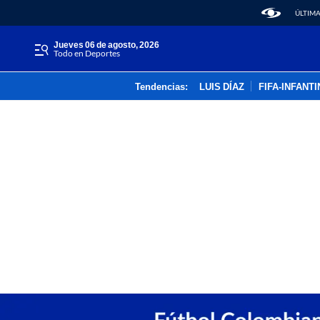
ÚLTIMA
jueves 06 de agosto, 2026
Todo en Deportes
Tendencias:
LUIS DÍAZ
FIFA-INFANT