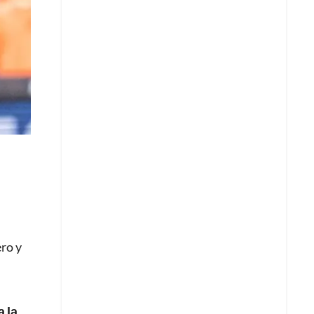
ero y
 la