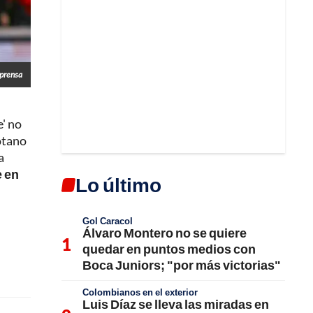
prensa
e' no
otano
a
e en
Lo último
Gol Caracol
Álvaro Montero no se quiere
quedar en puntos medios con
Boca Juniors; "por más victorias"
Colombianos en el exterior
Luis Díaz se lleva las miradas en