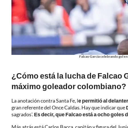
Falcao García celebrando gol en 
¿Cómo está la lucha de Falcao 
máximo goleador colombiano?
La anotación contra Santa Fe, l
e permitió al delante
gran referente del Once Caldas. Hay que indicar que
sagrados'.
Es decir, que Falcao está a ocho goles d
Más atrás está Carlos Bacca, capitán y figura del Juni