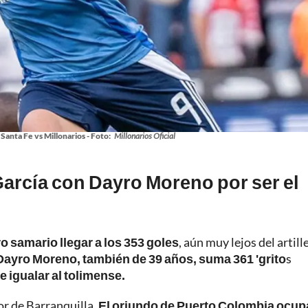
Santa Fe vs Millonarios - Foto:
Millonarios Oficial
García con Dayro Moreno por ser el
ro samario llegar a los 353 goles
, aún muy lejos del artill
Dayro Moreno, también de 39 años, suma 361 'grito
s
e igualar al tolimense.
or de Barranquilla.
El oriundo de Puerto Colombia ocupa