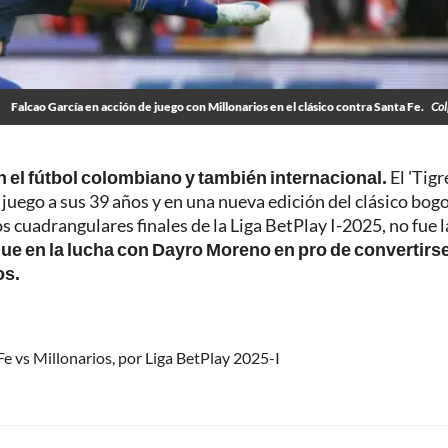
Falcao García en acción de juego con Millonarios en el clásico contra Santa Fe.
Col
n el fútbol colombiano y también internacional.
El 'Tigr
 juego a sus 39 años y en una nueva edición del clásico bog
los cuadrangulares finales de la Liga BetPlay I-2025, no fue l
gue en la lucha con Dayro Moreno en pro de convertirs
os.
 Fe vs Millonarios, por Liga BetPlay 2025-I