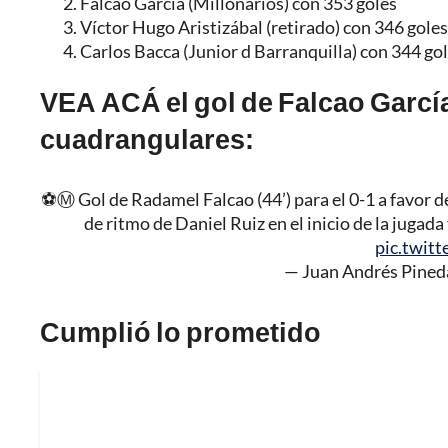
Falcao García (Millonarios) con 353 goles
Víctor Hugo Aristizábal (retirado) con 346 goles
Carlos Bacca (Junior d Barranquilla) con 344 go
VEA ACÁ el gol de Falcao García
cuadrangulares:
⚽️Ⓜ️ Gol de Radamel Falcao (44’) para el 0-1 a favor 
de ritmo de Daniel Ruiz en el inicio de la jugada
pic.twit
— Juan Andrés Pined
Cumplió lo prometido