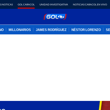
S NOTICAS
GOL CARACOL
UNIDAD INVESTIGATIVA
NOTICIAS CARACOL EN VIVO
INO
MILLONARIOS
JAMES RODRÍGUEZ
NÉSTOR LORENZO
SE
PUBLICIDAD