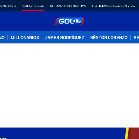
S NOTICAS
GOL CARACOL
UNIDAD INVESTIGATIVA
NOTICIAS CARACOL EN VIVO
INO
MILLONARIOS
JAMES RODRÍGUEZ
NÉSTOR LORENZO
SE
PUBLICIDAD