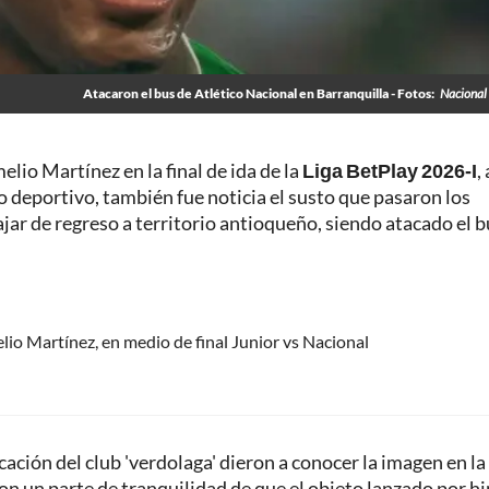
Atacaron el bus de Atlético Nacional en Barranquilla - Fotos:
Nacional 
lio Martínez en la final de ida de la
Liga BetPlay 2026-I
, 
o deportivo, también fue noticia el susto que pasaron los
ajar de regreso a territorio antioqueño, siendo atacado el b
lio Martínez, en medio de final Junior vs Nacional
ción del club 'verdolaga' dieron a conocer la imagen en la
ron un parte de tranquilidad de que el objeto lanzado por h