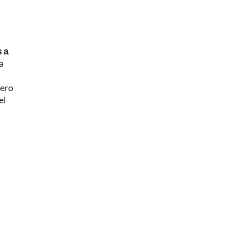
s a
a
mero
el