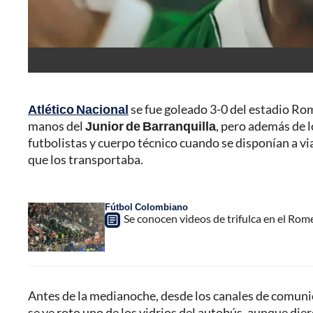
Atlético Nacional
se fue goleado 3-0 del estadio Rome
manos del
Junior de Barranquilla
, pero además de l
futbolistas y cuerpo técnico cuando se disponían a vi
que los transportaba.
Fútbol Colombiano
Se conocen videos de trifulca en el Rome
Antes de la medianoche, desde los canales de comunica
se ve roto uno de los vidrios del autobús, aunque die