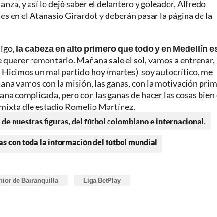
ianza, y así lo dejó saber el delantero y goleador, Alfredo
s en el Atanasio Girardot y deberán pasar la página de la
digo,
la cabeza en alto primero que todo y en Medellín e
e querer remontarlo. Mañana sale el sol, vamos a entrenar, 
s. Hicimos un mal partido hoy (martes), soy autocrítico, me
añana vamos con la misión, las ganas, con la motivación pri
mana complicada, pero con las ganas de hacer las cosas bien 
a mixta dle estadio Romelio Martínez.
 de nuestras figuras, del fútbol colombiano e internacional.
as con toda la información del fútbol mundial
nior de Barranquilla
Liga BetPlay