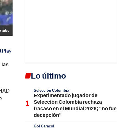
e video
tPlay
 las
Lo último
ESMAD
Selección Colombia
Experimentado jugador de
os
Selección Colombia rechaza
fracaso en el Mundial 2026; "no fue
decepción"
Gol Caracol