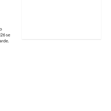
do
026 se
arde.