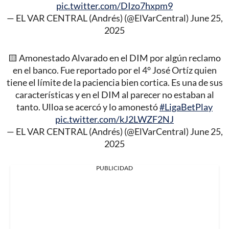
pic.twitter.com/DIzo7hxpm9
— EL VAR CENTRAL (Andrés) (@ElVarCentral)
June 25,
2025
🟨 Amonestado Alvarado en el DIM por algún reclamo
en el banco. Fue reportado por el 4° José Ortíz quien
tiene el límite de la paciencia bien cortica. Es una de sus
características y en el DIM al parecer no estaban al
tanto. Ulloa se acercó y lo amonestó
#LigaBetPlay
pic.twitter.com/kJ2LWZF2NJ
— EL VAR CENTRAL (Andrés) (@ElVarCentral)
June 25,
2025
PUBLICIDAD