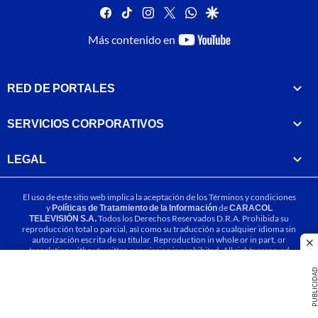
facebook
tiktok
instagram
twitter
whatsapp
google
youtube-
Más contenido en
footer
RED DE PORTALES
SERVICIOS CORPORATIVOS
LEGAL
El uso de este sitio web implica la aceptación de los
Términos y condiciones
y
Políticas de Tratamiento de la Información
de
CARACOL
TELEVISIÓN S.A.
Todos los Derechos Reservados D.R.A. Prohibida su
reproducción total o parcial, así como su traducción a cualquier idioma sin
autorización escrita de su titular. Reproduction in whole or in part, or
cl
translation without written permission is prohibited. All rights reserved
2025.
PUBLICIDA
MIEMBRO DE: