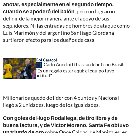
anotar, especialmente en el segundo tiempo,
cuando se apoderó del balón
, pero no lograron
definir de la mejor manera ante el apoyo de sus
seguidores. Ni las entradas de hombres de ataque como
Luis Marimón y del argentino Santiago Giordana
surtieron efecto para los dueños de casa.
Gol Caracol
Carlo Ancelotti tras su debut con Brasil:
"Es un regalo estar aquí; el equipo tuvo
actitud"
Millonarios quedó de líder con 4 puntos y Nacional
llegó a 2 unidades, luego de los igualdades.
Con goles de Hugo Rodallega, de tiro libre y de
buena factura, y de Víctor Moreno, Santa Fe obtuvo
un triunfo de oro
sobre Once Caldas, de Manizales, en