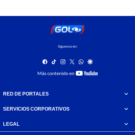
Síguenos en:
facebook
tiktok
instagram
twitter
whatsapp
google
youtube-
Más contenido en
footer
RED DE PORTALES
SERVICIOS CORPORATIVOS
LEGAL