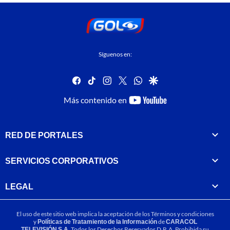
Síguenos en:
facebook
tiktok
instagram
twitter
whatsapp
google
youtube-
Más contenido en
footer
RED DE PORTALES
SERVICIOS CORPORATIVOS
LEGAL
El uso de este sitio web implica la aceptación de los
Términos y condiciones
y
Políticas de Tratamiento de la Información
de
CARACOL
TELEVISIÓN S.A.
Todos los Derechos Reservados D.R.A. Prohibida su