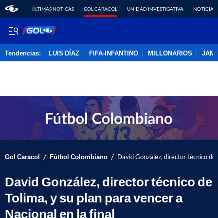
ÚLTIMAS NOTICAS
GOL CARACOL
UNIDAD INVESTIGATIVA
NOTICIAS
Tendencias:
LUIS DÍAZ
FIFA-INFANTINO
MILLONARIOS
JAM
PUBLICIDAD
/
/
Gol Caracol
Fútbol Colombiano
David González, director técnico de T
David González, director técnico de
Tolima, y su plan para vencer a
Nacional en la final