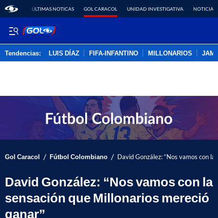
ÚLTIMAS NOTICAS
GOL CARACOL
UNIDAD INVESTIGATIVA
NOTICIAS
Tendencias:
LUIS DÍAZ
FIFA-INFANTINO
MILLONARIOS
JAM
PUBLICIDAD
/
/
Gol Caracol
Fútbol Colombiano
David González: “Nos vamos con la 
David González: “Nos vamos con la
sensación que Millonarios mereció
ganar”