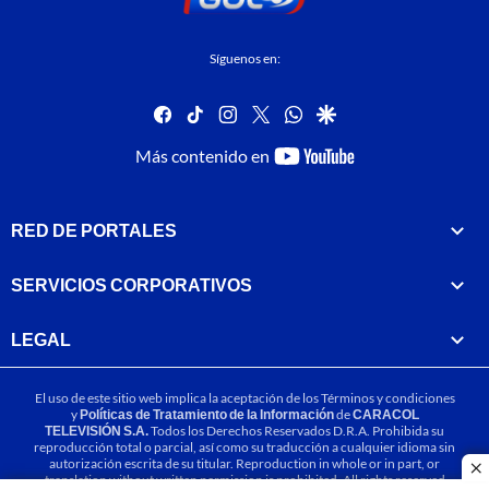
Síguenos en:
facebook
tiktok
instagram
twitter
whatsapp
google
youtube-
Más contenido en
footer
RED DE PORTALES
SERVICIOS CORPORATIVOS
LEGAL
El uso de este sitio web implica la aceptación de los
Términos y condiciones
y
Políticas de Tratamiento de la Información
de
CARACOL
TELEVISIÓN S.A.
Todos los Derechos Reservados D.R.A. Prohibida su
reproducción total o parcial, así como su traducción a cualquier idioma sin
autorización escrita de su titular. Reproduction in whole or in part, or
cl
translation without written permission is prohibited. All rights reserved