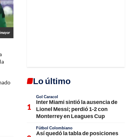
Dimayor
a
la
Lo último
inado
Gol Caracol
Inter Miami sintió la ausencia de
Lionel Messi; perdió 1-2 con
Monterrey en Leagues Cup
Fútbol Colombiano
Así quedó la tabla de posiciones