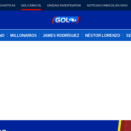
S NOTICAS
GOL CARACOL
UNIDAD INVESTIGATIVA
NOTICIAS CARACOL EN VIVO
INO
MILLONARIOS
JAMES RODRÍGUEZ
NÉSTOR LORENZO
SE
PUBLICIDAD