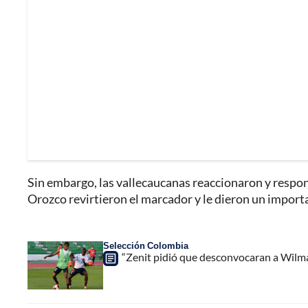
Sin embargo, las vallecaucanas reaccionaron y respon
Orozco revirtieron el marcador y le dieron un importan
Selección Colombia
“Zenit pidió que desconvocaran a Wilmar