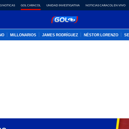
S NOTICAS
GOL CARACOL
UNIDAD INVESTIGATIVA
NOTICIAS CARACOL EN VIVO
INO
MILLONARIOS
JAMES RODRÍGUEZ
NÉSTOR LORENZO
SE
PUBLICIDAD