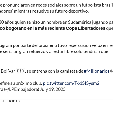
se pronunciaron en redes sociales sobre un futbolista brasi
jadores’ mientras resuelve su futuro deportivo.
30 años quien se hizo un nombre en Sudamérica jugando p
nco bogotano en la más reciente Copa Libertadores
qu
nstagram por parte del brasileño tuvo repercusión veloz en r
 sería un gran refuerzo y al estar libre solo tendrían que
Bolívar 🇧🇴, se entrena con la camiseta de
#Millonarios
Ⓜ
efine su próximo club.
pic.twitter.com/F61SISysm2
ra (@LPEmbajadora)
July 19, 2025
PUBLICIDAD