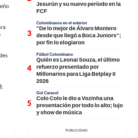
Jesurún y su nuevo período en la
leño
FCF
Colombianos en el exterior
ara
"De lo mejor de Álvaro Montero
e
desde que llegó a Boca Juniors";
por fin lo elogiaron
Fútbol Colombiano
edes
Quién es Leonai Souza, el último
refuerzo presentado por
Millonarios para Liga Betplay II
2026
️.
Gol Caracol
Colo Colo le dio a Vozinha una
presentación por todo lo alto; lujo
y show de música
PUBLICIDAD