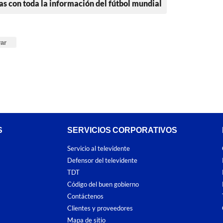
as con toda la información del fútbol mundial
var
S
SERVICIOS CORPORATIVOS
Servicio al televidente
Defensor del televidente
TDT
Código del buen gobierno
Contáctenos
Clientes y proveedores
Mapa de sitio