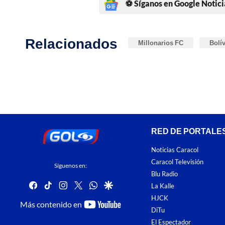
⚽ Síganos en Google Notici
Relacionados
Millonarios FC
Bolí
RED DE PORTALE
Noticias Caracol
Caracol Televisión
Síguenos en:
Blu Radio
facebook
tiktok
instagram
twitter
whatsapp
google
La Kalle
HJCK
youtube-
Más contenido en
DiTu
footer
El Espectador