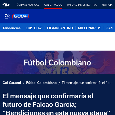
ÚLTIMAS NOTICAS
GOL CARACOL
UNIDAD INVESTIGATIVA
NOTICIAS
Tendencias:
LUIS DÍAZ
FIFA-INFANTINO
MILLONARIOS
JAM
PUBLICIDAD
/
/
Gol Caracol
Fútbol Colombiano
El mensaje que confirmaría el futuro
El mensaje que confirmaría el
futuro de Falcao García;
"Bendiciones en esta nueva etapa"