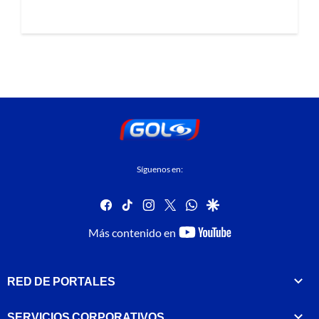
Síguenos en:
facebook
tiktok
instagram
twitter
whatsapp
google
youtube-
Más contenido en
footer
RED DE PORTALES
SERVICIOS CORPORATIVOS