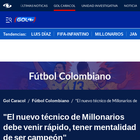
ÚLTIMAS NOTICAS
GOL CARACOL
UNIDAD INVESTIGATIVA
NOTICIAS
Tendencias:
LUIS DÍAZ
FIFA-INFANTINO
MILLONARIOS
JAM
PUBLICIDAD
/
/
Gol Caracol
Fútbol Colombiano
"El nuevo técnico de Millonarios de
"El nuevo técnico de Millonarios
debe venir rápido, tener mentalidad
de ser campeón"