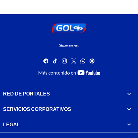
Síguenos en:
facebook
tiktok
instagram
twitter
whatsapp
google
youtube-
Más contenido en
footer
RED DE PORTALES
SERVICIOS CORPORATIVOS
LEGAL