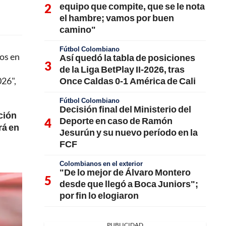
equipo que compite, que se le nota
el hambre; vamos por buen
camino"
Fútbol Colombiano
os en
Así quedó la tabla de posiciones
l
de la Liga BetPlay II-2026, tras
Once Caldas 0-1 América de Cali
026",
Fútbol Colombiano
Decisión final del Ministerio del
cción
Deporte en caso de Ramón
rá en
Jesurún y su nuevo período en la
FCF
Colombianos en el exterior
"De lo mejor de Álvaro Montero
desde que llegó a Boca Juniors";
por fin lo elogiaron
PUBLICIDAD