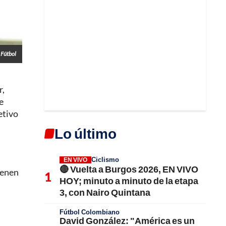
 Fútbol
r,
e
etivo
Lo último
Ciclismo
EN VIVO
🔴 Vuelta a Burgos 2026, EN VIVO
ienen
HOY; minuto a minuto de la etapa
3, con Nairo Quintana
Fútbol Colombiano
David González: "América es un