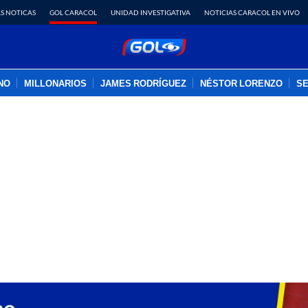
S NOTICAS
GOL CARACOL
UNIDAD INVESTIGATIVA
NOTICIAS CARACOL EN VIVO
INO
MILLONARIOS
JAMES RODRÍGUEZ
NÉSTOR LORENZO
SE
PUBLICIDAD