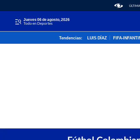
ÚLTIMA
jueves 06 de agosto, 2026
Todo en Deportes
Tendencias:
LUIS DÍAZ
FIFA-INFANT