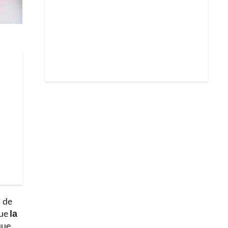
l de
que
la
que