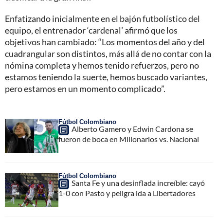
Enfatizando inicialmente en el bajón futbolístico del
equipo, el entrenador ‘cardenal’ afirmó que los
objetivos han cambiado: “Los momentos del año y del
cuadrangular son distintos, más allá de no contar con la
nómina completa y hemos tenido refuerzos, pero no
estamos teniendo la suerte, hemos buscado variantes,
pero estamos en un momento complicado”.
Fútbol Colombiano
Alberto Gamero y Edwin Cardona se
fueron de boca en Millonarios vs. Nacional
Fútbol Colombiano
Santa Fe y una desinflada increíble: cayó
1-0 con Pasto y peligra ida a Libertadores