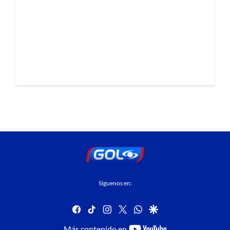
Síguenos en:
facebook
tiktok
instagram
twitter
whatsapp
google
youtube-
Más contenido en