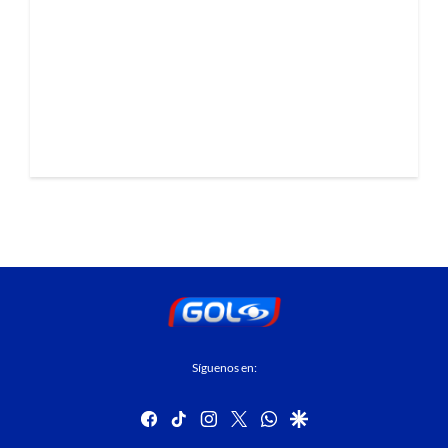
Síguenos en:
facebook
tiktok
instagram
twitter
whatsapp
google