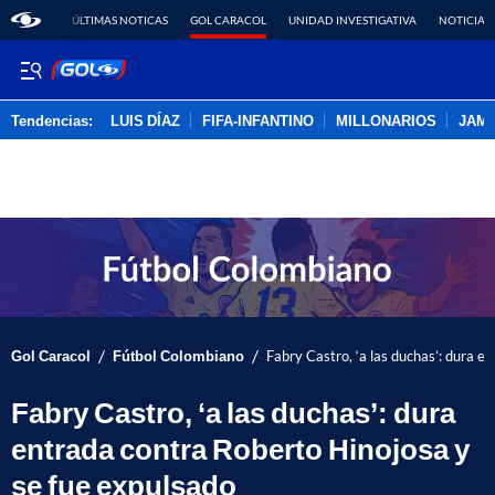
ÚLTIMAS NOTICAS
GOL CARACOL
UNIDAD INVESTIGATIVA
NOTICIAS
Tendencias:
LUIS DÍAZ
FIFA-INFANTINO
MILLONARIOS
JAM
PUBLICIDAD
/
/
Gol Caracol
Fútbol Colombiano
Fabry Castro, ‘a las duchas’: dura e
Fabry Castro, ‘a las duchas’: dura
entrada contra Roberto Hinojosa y
se fue expulsado