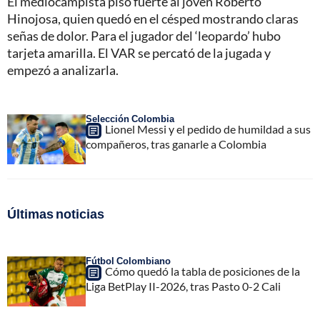
El mediocampista pisó fuerte al joven Roberto
Hinojosa, quien quedó en el césped mostrando claras
señas de dolor. Para el jugador del ‘leopardo’ hubo
tarjeta amarilla. El VAR se percató de la jugada y
empezó a analizarla.
Selección Colombia
Lionel Messi y el pedido de humildad a sus
compañeros, tras ganarle a Colombia
Últimas noticias
Fútbol Colombiano
Cómo quedó la tabla de posiciones de la
Liga BetPlay II-2026, tras Pasto 0-2 Cali