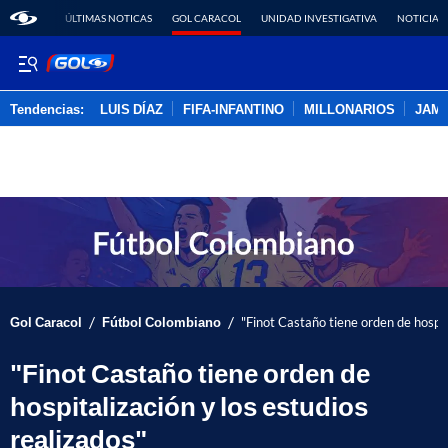
ÚLTIMAS NOTICAS
GOL CARACOL
UNIDAD INVESTIGATIVA
NOTICIAS
Tendencias:
LUIS DÍAZ
FIFA-INFANTINO
MILLONARIOS
JAM
PUBLICIDAD
/
/
Gol Caracol
Fútbol Colombiano
"Finot Castaño tiene orden de hospit
"Finot Castaño tiene orden de
hospitalización y los estudios
realizados"