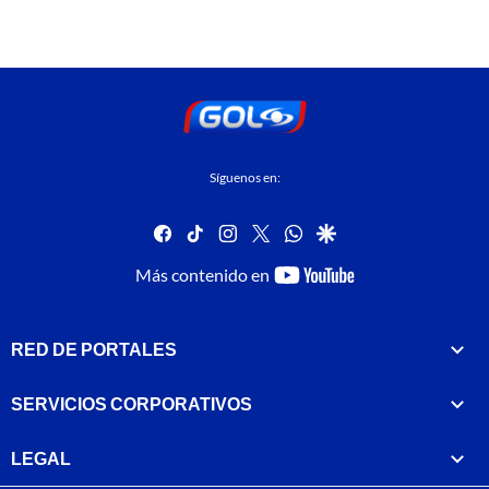
Síguenos en:
facebook
tiktok
instagram
twitter
whatsapp
google
youtube-
Más contenido en
footer
RED DE PORTALES
SERVICIOS CORPORATIVOS
LEGAL