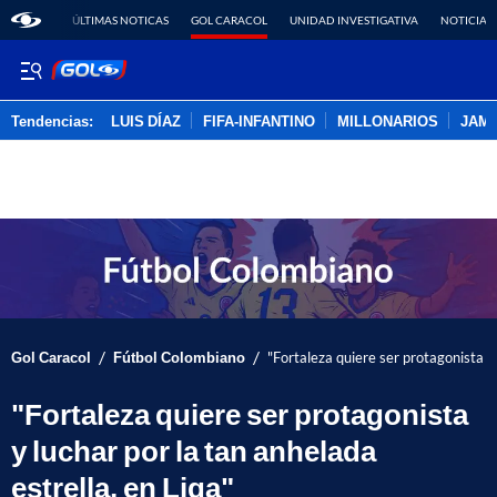
ÚLTIMAS NOTICAS
GOL CARACOL
UNIDAD INVESTIGATIVA
NOTICIAS
Tendencias:
LUIS DÍAZ
FIFA-INFANTINO
MILLONARIOS
JAM
PUBLICIDAD
/
/
Gol Caracol
Fútbol Colombiano
"Fortaleza quiere ser protagonista y 
"Fortaleza quiere ser protagonista
y luchar por la tan anhelada
estrella, en Liga"