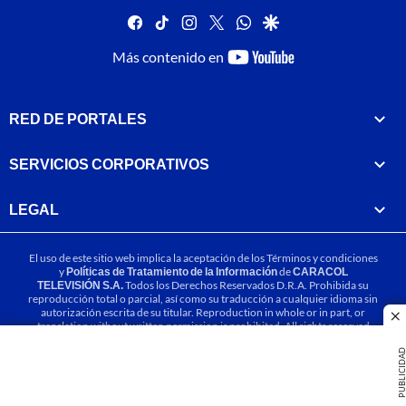
facebook
tiktok
instagram
twitter
whatsapp
google
youtube-
Más contenido en
footer
RED DE PORTALES
SERVICIOS CORPORATIVOS
LEGAL
El uso de este sitio web implica la aceptación de los
Términos y condiciones
y
Políticas de Tratamiento de la Información
de
CARACOL
TELEVISIÓN S.A.
Todos los Derechos Reservados D.R.A. Prohibida su
reproducción total o parcial, así como su traducción a cualquier idioma sin
autorización escrita de su titular. Reproduction in whole or in part, or
cl
translation without written permission is prohibited. All rights reserved
2025.
PUBLICIDA
MIEMBRO DE: