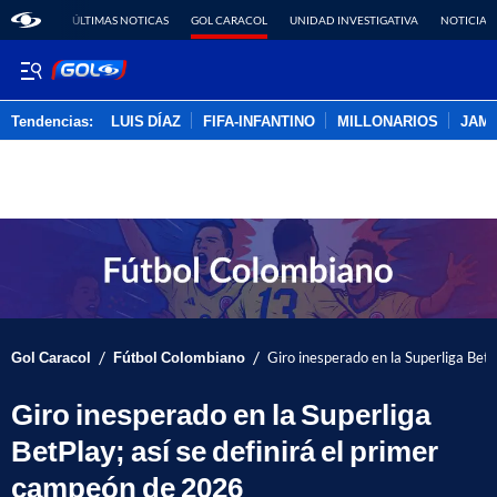
ÚLTIMAS NOTICAS
GOL CARACOL
UNIDAD INVESTIGATIVA
NOTICIAS
Tendencias:
LUIS DÍAZ
FIFA-INFANTINO
MILLONARIOS
JAM
PUBLICIDAD
/
/
Gol Caracol
Fútbol Colombiano
Giro inesperado en la Superliga BetP
Giro inesperado en la Superliga
BetPlay; así se definirá el primer
campeón de 2026