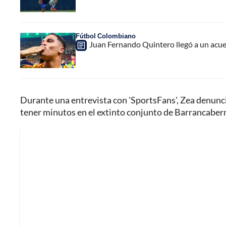
Fútbol Colombiano
Juan Fernando Quintero llegó a un acuer
Durante una entrevista con 'SportsFans', Zea denunc
tener minutos en el extinto conjunto de Barrancaber