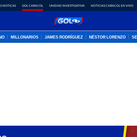
S NOTICAS
GOL CARACOL
UNIDAD INVESTIGATIVA
NOTICIAS CARACOL EN VIVO
INO
MILLONARIOS
JAMES RODRÍGUEZ
NÉSTOR LORENZO
SE
PUBLICIDAD