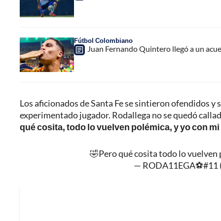
Fútbol Colombiano
Juan Fernando Quintero llegó a un acuer
Los aficionados de Santa Fe se sintieron ofendidos y s
experimentado jugador. Rodallega no se quedó callado 
qué cosita, todo lo vuelven polémica, y yo con m
🤣Pero qué cosita todo lo vuelven 
— RODA11EGA⚽️#11 