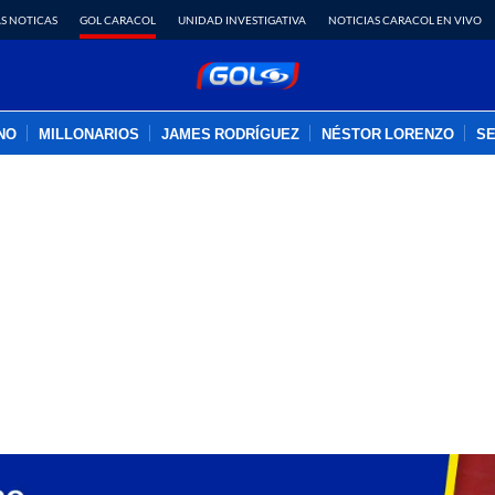
S NOTICAS
GOL CARACOL
UNIDAD INVESTIGATIVA
NOTICIAS CARACOL EN VIVO
INO
MILLONARIOS
JAMES RODRÍGUEZ
NÉSTOR LORENZO
SE
PUBLICIDAD