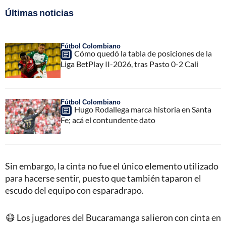
Últimas noticias
Fútbol Colombiano
Cómo quedó la tabla de posiciones de la
Liga BetPlay II-2026, tras Pasto 0-2 Cali
Fútbol Colombiano
Hugo Rodallega marca historia en Santa
Fe; acá el contundente dato
Sin embargo, la cinta no fue el único elemento utilizado
para hacerse sentir, puesto que también taparon el
escudo del equipo con esparadrapo.
😷 Los jugadores del Bucaramanga salieron con cinta en