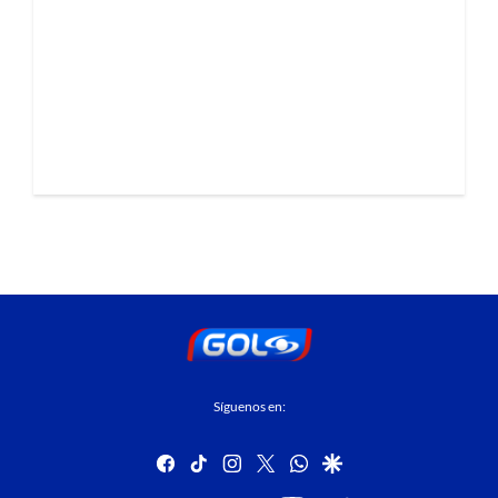
Síguenos en:
facebook
tiktok
instagram
twitter
whatsapp
google