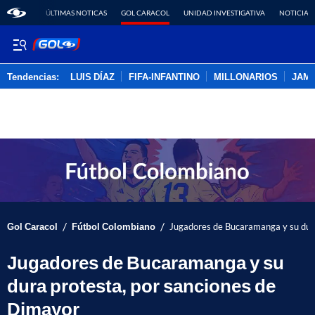
ÚLTIMAS NOTICAS
GOL CARACOL
UNIDAD INVESTIGATIVA
NOTICIAS
Tendencias:
LUIS DÍAZ
FIFA-INFANTINO
MILLONARIOS
JAM
PUBLICIDAD
/
/
Gol Caracol
Fútbol Colombiano
Jugadores de Bucaramanga y su dura
Jugadores de Bucaramanga y su
dura protesta, por sanciones de
Dimayor