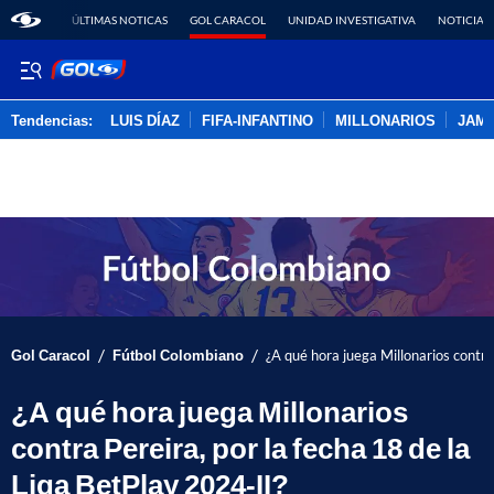
ÚLTIMAS NOTICAS
GOL CARACOL
UNIDAD INVESTIGATIVA
NOTICIAS
Tendencias:
LUIS DÍAZ
FIFA-INFANTINO
MILLONARIOS
JAM
PUBLICIDAD
/
/
Gol Caracol
Fútbol Colombiano
¿A qué hora juega Millonarios contra
¿A qué hora juega Millonarios
contra Pereira, por la fecha 18 de la
Liga BetPlay 2024-II?