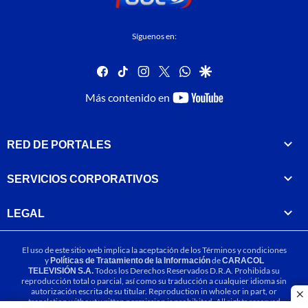
Síguenos en:
facebook
tiktok
instagram
twitter
whatsapp
google
youtube-
Más contenido en
footer
RED DE PORTALES
SERVICIOS CORPORATIVOS
LEGAL
El uso de este sitio web implica la aceptación de los
Términos y condiciones
y
Políticas de Tratamiento de la Información
de
CARACOL
TELEVISIÓN S.A.
Todos los Derechos Reservados D.R.A. Prohibida su
reproducción total o parcial, así como su traducción a cualquier idioma sin
autorización escrita de su titular. Reproduction in whole or in part, or
cl
translation without written permission is prohibited. All rights reserved