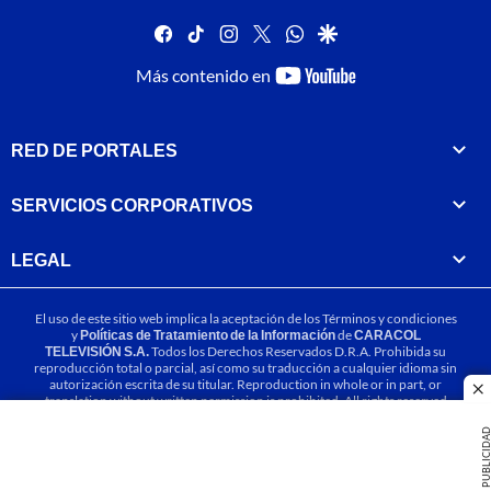
facebook
tiktok
instagram
twitter
whatsapp
google
youtube-
Más contenido en
footer
RED DE PORTALES
SERVICIOS CORPORATIVOS
LEGAL
El uso de este sitio web implica la aceptación de los
Términos y condiciones
y
Políticas de Tratamiento de la Información
de
CARACOL
TELEVISIÓN S.A.
Todos los Derechos Reservados D.R.A. Prohibida su
reproducción total o parcial, así como su traducción a cualquier idioma sin
autorización escrita de su titular. Reproduction in whole or in part, or
cl
translation without written permission is prohibited. All rights reserved
2025.
PUBLICIDA
MIEMBRO DE: