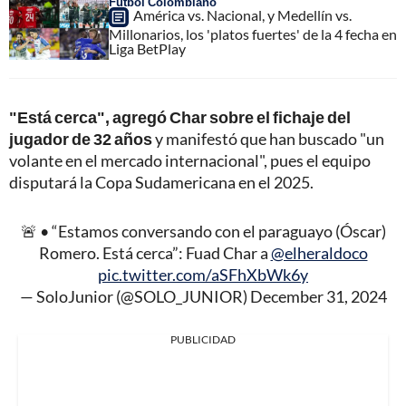
Fútbol Colombiano
América vs. Nacional, y Medellín vs.
Millonarios, los 'platos fuertes' de la 4 fecha en
Liga BetPlay
"Está cerca", agregó Char sobre el fichaje del
jugador de 32 años
y manifestó que han buscado "un
volante en el mercado internacional", pues el equipo
disputará la Copa Sudamericana en el 2025.
🚨 • “Estamos conversando con el paraguayo (Óscar)
Romero. Está cerca”: Fuad Char a
@elheraldoco
pic.twitter.com/aSFhXbWk6y
— SoloJunior (@SOLO_JUNIOR)
December 31, 2024
PUBLICIDAD