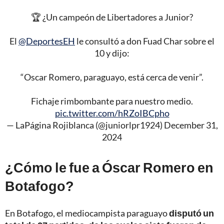
🏆 ¿Un campeón de Libertadores a Junior?
El
@DeportesEH
le consultó a don Fuad Char sobre el
10 y dijo:
“Oscar Romero, paraguayo, está cerca de venir”.
Fichaje rimbombante para nuestro medio.
pic.twitter.com/hRZoIBCpho
— LaPágina Rojiblanca (@juniorlpr1924)
December 31,
2024
¿Cómo le fue a Óscar Romero en
Botafogo?
En Botafogo, el mediocampista paraguayo
disputó un