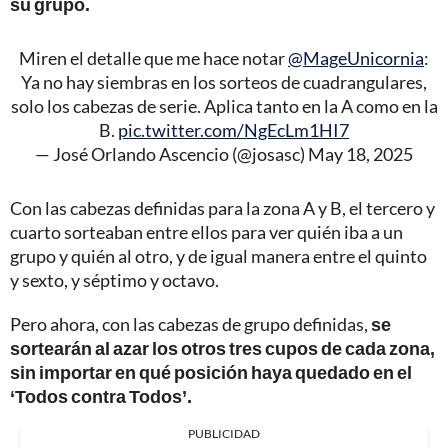
su grupo.
Miren el detalle que me hace notar
@MageUnicornia
:
Ya no hay siembras en los sorteos de cuadrangulares,
solo los cabezas de serie. Aplica tanto en la A como en la
B.
pic.twitter.com/NgEcLm1HI7
— José Orlando Ascencio (@josasc)
May 18, 2025
Con las cabezas definidas para la zona A y B, el tercero y
cuarto sorteaban entre ellos para ver quién iba a un
grupo y quién al otro, y de igual manera entre el quinto
y sexto, y séptimo y octavo.
Pero ahora, con las cabezas de grupo definidas,
se
sortearán al azar los otros tres cupos de cada zona,
sin importar en qué posición haya quedado en el
‘Todos contra Todos’.
PUBLICIDAD