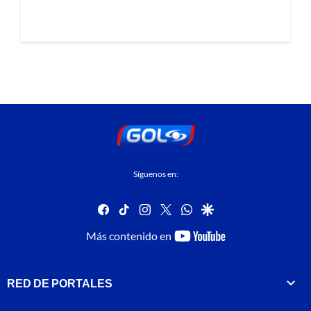
Síguenos en:
facebook
tiktok
instagram
twitter
whatsapp
google
youtube-
Más contenido en
footer
RED DE PORTALES