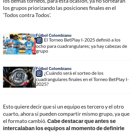
los demás torneos, para esta ocasión, ya no sortearán
los grupos priorizando las posiciones finales en el
‘Todos contra Todos’.
Fútbol Colombiano
El Torneo BetPlay I-2025 definió a los
ocho para cuadrangulares; ya hay cabezas de
grupo
Fútbol Colombiano
¿Cuándo será el sorteo de los
cuadrangulares finales en el Torneo BetPlay I-
2025?
Esto quiere decir que si un equipo es tercero y el otro
cuarto, ahora sí pueden compartir mismo grupo, ya que
el formato cambió.
Cabe destacar que antes se
intercalaban los equipos al momento de definirle