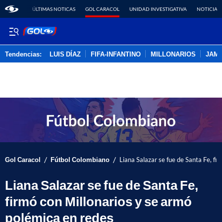
ÚLTIMAS NOTICAS
GOL CARACOL
UNIDAD INVESTIGATIVA
NOTICIAS
Tendencias:
LUIS DÍAZ
FIFA-INFANTINO
MILLONARIOS
JAM
PUBLICIDAD
/
/
Gol Caracol
Fútbol Colombiano
Liana Salazar se fue de Santa Fe, fi
Liana Salazar se fue de Santa Fe,
firmó con Millonarios y se armó
polémica en redes