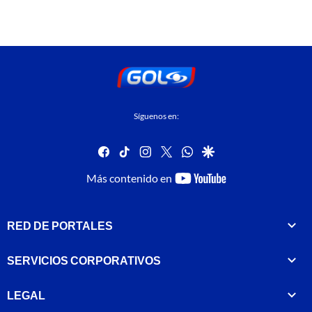
Síguenos en:
facebook
tiktok
instagram
twitter
whatsapp
google
youtube-
Más contenido en
footer
RED DE PORTALES
SERVICIOS CORPORATIVOS
LEGAL