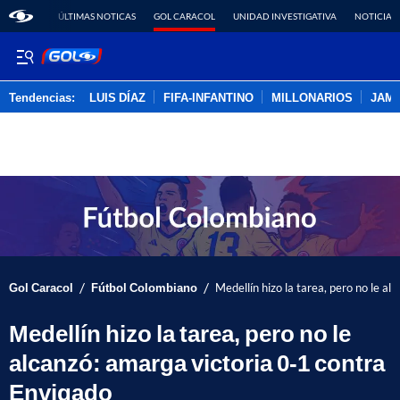
ÚLTIMAS NOTICAS
GOL CARACOL
UNIDAD INVESTIGATIVA
NOTICIAS
Tendencias:
LUIS DÍAZ
FIFA-INFANTINO
MILLONARIOS
JAM
PUBLICIDAD
/
/
Gol Caracol
Fútbol Colombiano
Medellín hizo la tarea, pero no le a
Medellín hizo la tarea, pero no le
alcanzó: amarga victoria 0-1 contra
Envigado