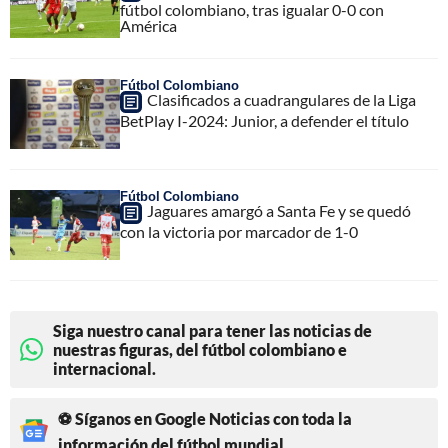
fútbol colombiano, tras igualar 0-0 con
América
Fútbol Colombiano
Clasificados a cuadrangulares de la Liga
BetPlay I-2024: Junior, a defender el título
Fútbol Colombiano
Jaguares amargó a Santa Fe y se quedó
con la victoria por marcador de 1-0
Siga nuestro canal para tener las noticias de
nuestras figuras, del fútbol colombiano e
internacional.
⚽ Síganos en Google Noticias con toda la
información del fútbol mundial