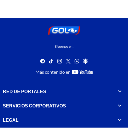
Síguenos en:
facebook
tiktok
instagram
twitter
whatsapp
google
youtube-
Más contenido en
footer
RED DE PORTALES
SERVICIOS CORPORATIVOS
LEGAL