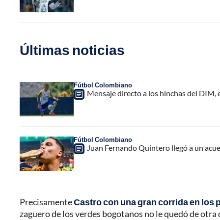
Últimas noticias
Fútbol Colombiano
Mensaje directo a los hinchas del DIM,
Fútbol Colombiano
Juan Fernando Quintero llegó a un acuer
Precisamente
Castro con una gran corrida en los 
zaguero de los verdes bogotanos no le quedó de otra q