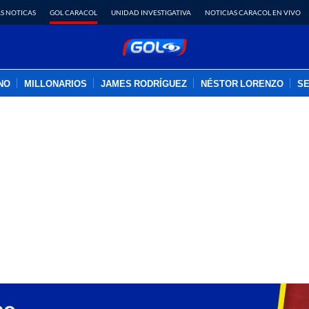
S NOTICAS
GOL CARACOL
UNIDAD INVESTIGATIVA
NOTICIAS CARACOL EN VIVO
INO
MILLONARIOS
JAMES RODRÍGUEZ
NÉSTOR LORENZO
SE
PUBLICIDAD