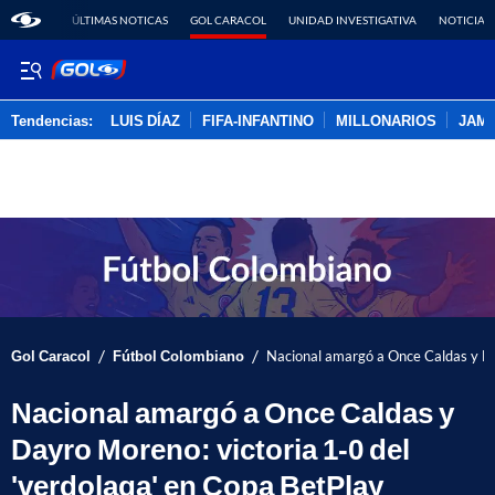
ÚLTIMAS NOTICAS
GOL CARACOL
UNIDAD INVESTIGATIVA
NOTICIAS
Tendencias:
LUIS DÍAZ
FIFA-INFANTINO
MILLONARIOS
JAM
PUBLICIDAD
/
/
Gol Caracol
Fútbol Colombiano
Nacional amargó a Once Caldas y Da
Nacional amargó a Once Caldas y
Dayro Moreno: victoria 1-0 del
'verdolaga' en Copa BetPlay