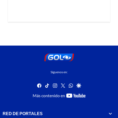
Síguenos en:
facebook
tiktok
instagram
twitter
whatsapp
google
youtube-
Más contenido en
footer
RED DE PORTALES