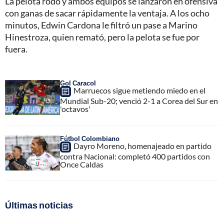
La pelota rodó y ambos equipos se lanzaron en ofensiva
con ganas de sacar rápidamente la ventaja. A los ocho
minutos, Edwin Cardona le filtró un pase a Marino
Hinestroza, quien remató, pero la pelota se fue por
fuera.
Gol Caracol
Marruecos sigue metiendo miedo en el
Mundial Sub-20; venció 2-1 a Corea del Sur en
'octavos'
Fútbol Colombiano
Dayro Moreno, homenajeado en partido
contra Nacional: completó 400 partidos con
Once Caldas
Últimas noticias