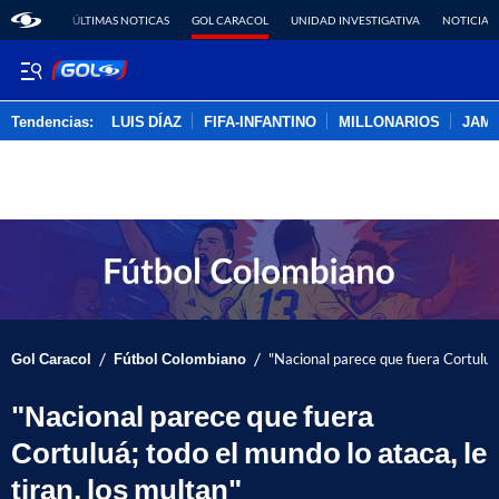
ÚLTIMAS NOTICAS
GOL CARACOL
UNIDAD INVESTIGATIVA
NOTICIAS
Tendencias:
LUIS DÍAZ
FIFA-INFANTINO
MILLONARIOS
JAM
PUBLICIDAD
/
/
Gol Caracol
Fútbol Colombiano
"Nacional parece que fuera Cortuluá; 
"Nacional parece que fuera
Cortuluá; todo el mundo lo ataca, le
tiran, los multan"