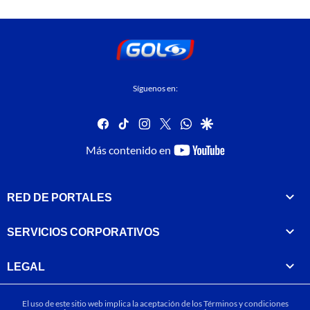
Síguenos en:
facebook
tiktok
instagram
twitter
whatsapp
google
youtube-
Más contenido en
footer
RED DE PORTALES
SERVICIOS CORPORATIVOS
LEGAL
El uso de este sitio web implica la aceptación de los
Términos y condiciones