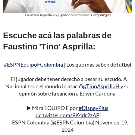
Faustino Asprilla, exjugador colombiano
Getty Images
Escuche acá las palabras de
Faustino 'Tino' Asprilla:
#ESPNEquipoFColombia
| Los que más saben de fútbol
"El jugador debe tener derecho a besar su escudo. A
Nacional todo el mundo lo ataca"
@TinoAsprillaH
y su
opinión sobre la sanción a Edwin Cardona.
▶️ Mira EQUIPO F por
#DisneyPlus
pic.twitter.com/9K4dr2zAPj
— ESPN Colombia (@ESPNColombia)
November 19,
2024