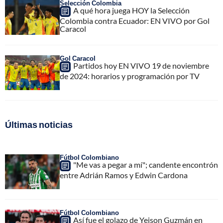
Selección Colombia
A qué hora juega HOY la Selección
Colombia contra Ecuador: EN VIVO por Gol
Caracol
Gol Caracol
Partidos hoy EN VIVO 19 de noviembre
de 2024: horarios y programación por TV
Últimas noticias
Fútbol Colombiano
"Me vas a pegar a mí"; candente encontrón
entre Adrián Ramos y Edwin Cardona
Fútbol Colombiano
Así fue el golazo de Yeison Guzmán en