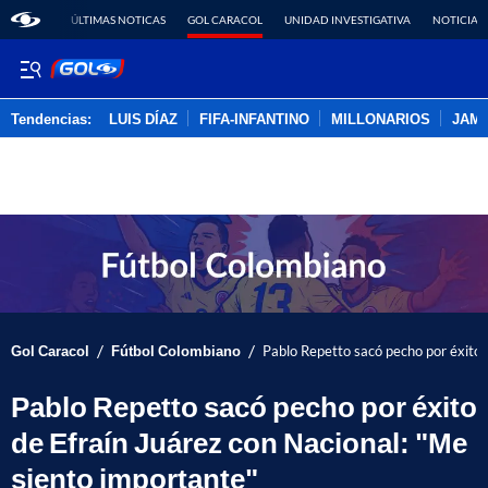
ÚLTIMAS NOTICAS
GOL CARACOL
UNIDAD INVESTIGATIVA
NOTICIAS
Tendencias:
LUIS DÍAZ
FIFA-INFANTINO
MILLONARIOS
JAM
PUBLICIDAD
/
/
Gol Caracol
Fútbol Colombiano
Pablo Repetto sacó pecho por éxito 
Pablo Repetto sacó pecho por éxito
de Efraín Juárez con Nacional: "Me
siento importante"