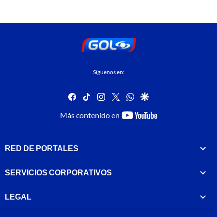
Síguenos en:
facebook
tiktok
instagram
twitter
whatsapp
google
youtube-
Más contenido en
footer
RED DE PORTALES
SERVICIOS CORPORATIVOS
LEGAL