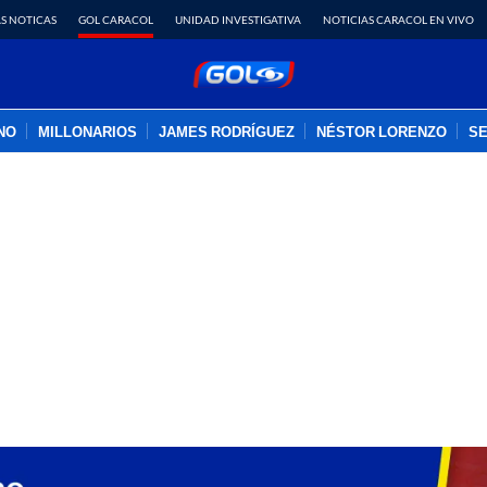
S NOTICAS
GOL CARACOL
UNIDAD INVESTIGATIVA
NOTICIAS CARACOL EN VIVO
INO
MILLONARIOS
JAMES RODRÍGUEZ
NÉSTOR LORENZO
SE
PUBLICIDAD