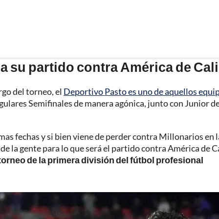
a su partido contra América de Cal
rgo del torneo, el
Deportivo Pasto es uno de aquellos equi
gulares Semifinales de manera agónica, junto con Junior d
imas fechas y si bien viene de perder contra Millonarios en 
 de la gente para lo que será el partido contra América de C
l torneo de la primera división del fútbol profesional