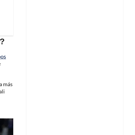
i?
pos
e
la más
ali