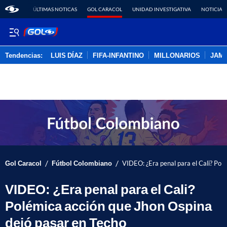
ÚLTIMAS NOTICAS
GOL CARACOL
UNIDAD INVESTIGATIVA
NOTICIAS
Tendencias:
LUIS DÍAZ
FIFA-INFANTINO
MILLONARIOS
JAM
PUBLICIDAD
/
/
Gol Caracol
Fútbol Colombiano
VIDEO: ¿Era penal para el Cali? Pol
VIDEO: ¿Era penal para el Cali?
Polémica acción que Jhon Ospina
dejó pasar en Techo