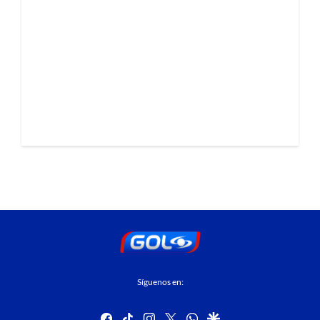
Síguenos en:
facebook
tiktok
instagram
twitter
whatsapp
google