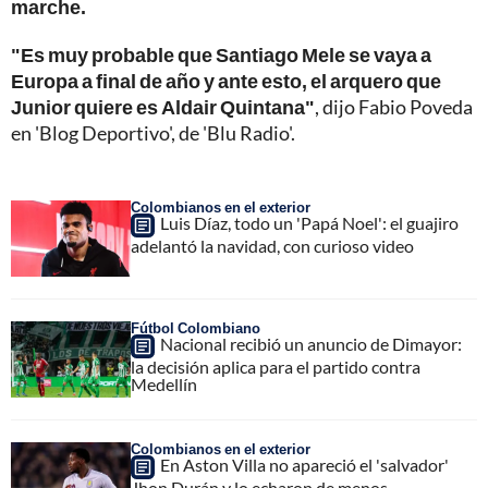
marche.
"Es muy probable que Santiago Mele se vaya a
Europa a final de año y ante esto, el arquero que
Junior quiere es Aldair Quintana"
, dijo Fabio Poveda
en 'Blog Deportivo', de 'Blu Radio'.
Colombianos en el exterior
Luis Díaz, todo un 'Papá Noel': el guajiro
adelantó la navidad, con curioso video
Fútbol Colombiano
Nacional recibió un anuncio de Dimayor:
la decisión aplica para el partido contra
Medellín
Colombianos en el exterior
En Aston Villa no apareció el 'salvador'
Jhon Durán y lo echaron de menos