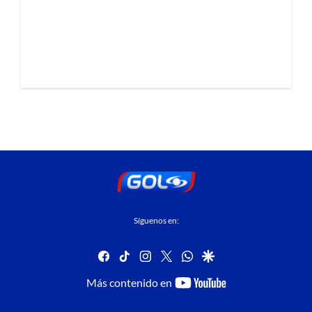
Síguenos en:
facebook
tiktok
instagram
twitter
whatsapp
google
youtube-
Más contenido en
footer