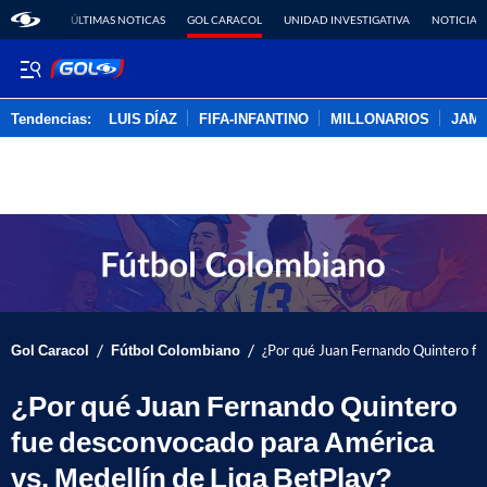
ÚLTIMAS NOTICAS
GOL CARACOL
UNIDAD INVESTIGATIVA
NOTICIAS
Tendencias:
LUIS DÍAZ
FIFA-INFANTINO
MILLONARIOS
JAM
PUBLICIDAD
/
/
Gol Caracol
Fútbol Colombiano
¿Por qué Juan Fernando Quintero fu
¿Por qué Juan Fernando Quintero
fue desconvocado para América
vs. Medellín de Liga BetPlay?