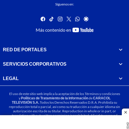
Síguenos en:
facebook
tiktok
instagram
twitter
whatsapp
google
youtube-
Más contenido en
footer
RED DE PORTALES
SERVICIOS CORPORATIVOS
LEGAL
El uso de este sitio web implica la aceptación de los
Términos y condiciones
y
Políticas de Tratamiento de la Información
de
CARACOL
TELEVISIÓN S.A.
Todos los Derechos Reservados D.R.A. Prohibida su
reproducción total o parcial, así como su traducción a cualquier idioma sin
autorización escrita de su titular. Reproduction in whole or in part, or
cl
translation without written permission is prohibited. All rights reserved
2025.