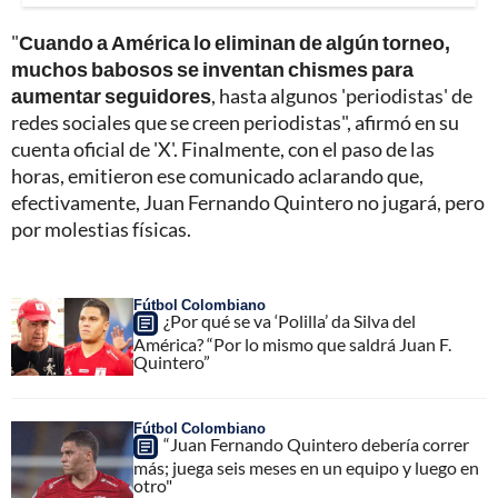
"
Cuando a América lo eliminan de algún torneo,
muchos babosos se inventan chismes para
aumentar seguidores
, hasta algunos 'periodistas' de
redes sociales que se creen periodistas", afirmó en su
cuenta oficial de 'X'. Finalmente, con el paso de las
horas, emitieron ese comunicado aclarando que,
efectivamente, Juan Fernando Quintero no jugará, pero
por molestias físicas.
Fútbol Colombiano
¿Por qué se va ‘Polilla’ da Silva del
América? “Por lo mismo que saldrá Juan F.
Quintero”
Fútbol Colombiano
“Juan Fernando Quintero debería correr
más; juega seis meses en un equipo y luego en
otro"