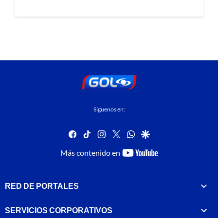
Síguenos en:
facebook
tiktok
instagram
twitter
whatsapp
google
youtube-
Más contenido en
footer
RED DE PORTALES
SERVICIOS CORPORATIVOS