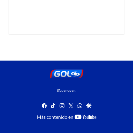
Síguenos en:
facebook
tiktok
instagram
twitter
whatsapp
google
youtube-
Más contenido en
footer