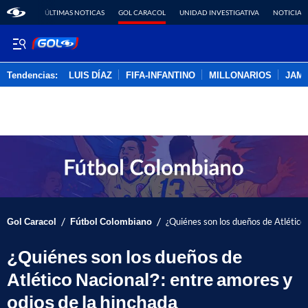
ÚLTIMAS NOTICAS
GOL CARACOL
UNIDAD INVESTIGATIVA
NOTICIAS
Tendencias:
LUIS DÍAZ
FIFA-INFANTINO
MILLONARIOS
JAM
PUBLICIDAD
/
/
Gol Caracol
Fútbol Colombiano
¿Quiénes son los dueños de Atlético 
¿Quiénes son los dueños de
Atlético Nacional?: entre amores y
odios de la hinchada