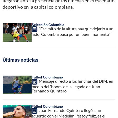
llegaron ante la presencia de los hinchas en el escenario
deportivo en la capital colombiana.
Selección Colombia
“Ese mito de la altura hay que dejarlo a un
lado, Colombia pasa por un buen momento”
Últimas noticias
Fútbol Colombiano
Mensaje directo a los hinchas del DIM, en
medio del 'boom' de la llegada de Juan
Fernando Quintero
Fútbol Colombiano
Juan Fernando Quintero llegó a un
acuerdo con el Medellín; "estoy feliz, es el