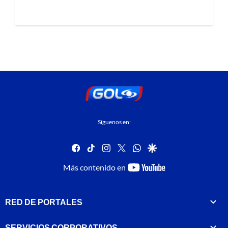
Síguenos en:
facebook
tiktok
instagram
twitter
whatsapp
google
youtube-
Más contenido en
footer
RED DE PORTALES
SERVICIOS CORPORATIVOS