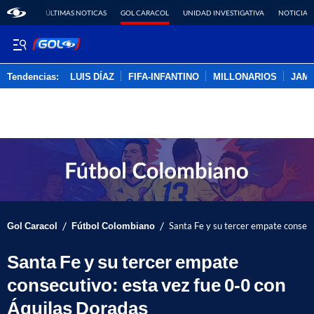
ÚLTIMAS NOTICAS
GOL CARACOL
UNIDAD INVESTIGATIVA
NOTICIAS
Tendencias:
LUIS DÍAZ
FIFA-INFANTINO
MILLONARIOS
JAM
PUBLICIDAD
/
/
Gol Caracol
Fútbol Colombiano
Santa Fe y su tercer empate consecu
Santa Fe y su tercer empate
consecutivo: esta vez fue 0-0 con
Águilas Doradas