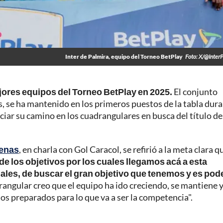
Inter de Palmira, equipo del Torneo BetPlay
Foto: X/@Inter
ejores equipos del Torneo BetPlay en 2025.
El conjunto
, se ha mantenido en los primeros puestos de la tabla dur
iciar su camino en los cuadrangulares en busca del título de
denas
, en charla con Gol Caracol, se refirió a la meta clara q
de los objetivos por los cuales llegamos acá a esta
inales, de buscar el gran objetivo que tenemos y es pod
angular creo que el equipo ha ido creciendo, se mantiene 
mos preparados para lo que va a ser la competencia".