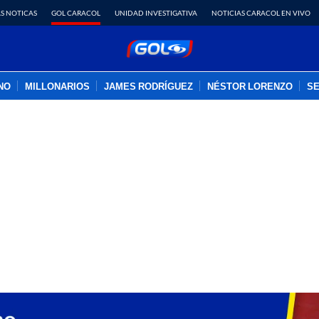
S NOTICAS
GOL CARACOL
UNIDAD INVESTIGATIVA
NOTICIAS CARACOL EN VIVO
INO
MILLONARIOS
JAMES RODRÍGUEZ
NÉSTOR LORENZO
SE
PUBLICIDAD