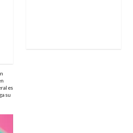
en
en
ral es
ga su