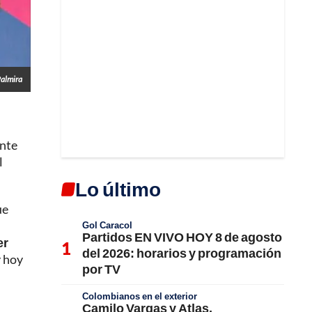
Palmira
ante
l
Lo último
ue
Gol Caracol
Partidos EN VIVO HOY 8 de agosto
er
del 2026: horarios y programación
y hoy
por TV
Colombianos en el exterior
Camilo Vargas y Atlas,