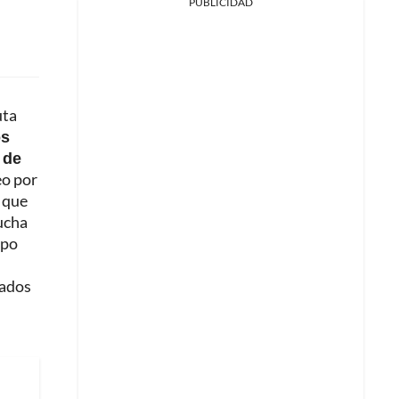
PUBLICIDAD
uta
os
 de
eo por
, que
ucha
ipo
tados