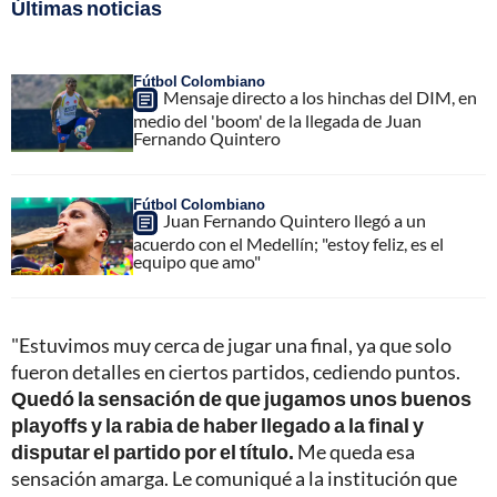
Últimas noticias
Fútbol Colombiano
Mensaje directo a los hinchas del DIM, en
medio del 'boom' de la llegada de Juan
Fernando Quintero
Fútbol Colombiano
Juan Fernando Quintero llegó a un
acuerdo con el Medellín; "estoy feliz, es el
equipo que amo"
"Estuvimos muy cerca de jugar una final, ya que solo
fueron detalles en ciertos partidos, cediendo puntos.
Quedó la sensación de que jugamos unos buenos
playoffs y la rabia de haber llegado a la final y
disputar el partido por el título.
Me queda esa
sensación amarga. Le comuniqué a la institución que