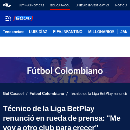
ÚLTIMAS NOTICAS
GOL CARACOL
UNIDAD INVESTIGATIVA
NOTICIAS
Tendencias:
LUIS DÍAZ
FIFA-INFANTINO
MILLONARIOS
JAM
PUBLICIDAD
/
/
Gol Caracol
Fútbol Colombiano
Técnico de la Liga BetPlay renunció 
Técnico de la Liga BetPlay
renunció en rueda de prensa: "Me
voy a otro club para crecer"