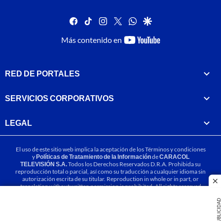
facebook
tiktok
instagram
twitter
whatsapp
google
youtube-
Más contenido en
footer
RED DE PORTALES
SERVICIOS CORPORATIVOS
LEGAL
El uso de este sitio web implica la aceptación de los
Términos y condiciones
y
Políticas de Tratamiento de la Información
de
CARACOL
TELEVISIÓN S.A.
Todos los Derechos Reservados D.R.A. Prohibida su
reproducción total o parcial, así como su traducción a cualquier idioma sin
autorización escrita de su titular. Reproduction in whole or in part, or
cl
translation without written permission is prohibited. All rights reserved
2025.
PUBLICIDA
MIEMBRO DE: