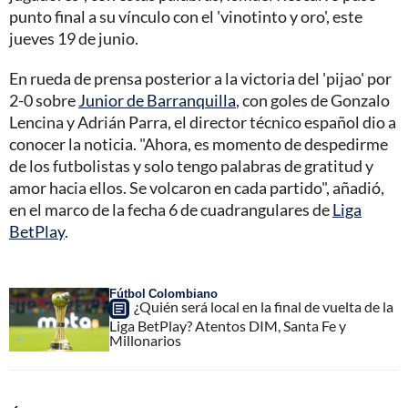
punto final a su vínculo con el 'vinotinto y oro', este
jueves 19 de junio.
En rueda de prensa posterior a la victoria del 'pijao' por
2-0 sobre
Junior de Barranquilla
, con goles de Gonzalo
Lencina y Adrián Parra, el director técnico español dio a
conocer la noticia. "Ahora, es momento de despedirme
de los futbolistas y solo tengo palabras de gratitud y
amor hacia ellos. Se volcaron en cada partido", añadió,
en el marco de la fecha 6 de cuadrangulares de
Liga
BetPlay
.
Fútbol Colombiano
¿Quién será local en la final de vuelta de la
Liga BetPlay? Atentos DIM, Santa Fe y
Millonarios