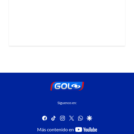
Síguenos en:
facebook
tiktok
instagram
twitter
whatsapp
google
youtube-
Más contenido en