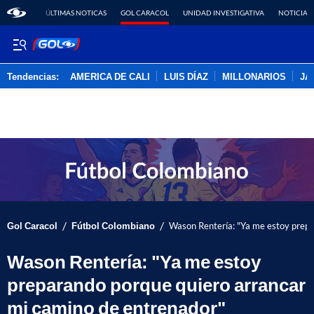
ÚLTIMAS NOTICAS
GOL CARACOL
UNIDAD INVESTIGATIVA
NOTICIAS
Tendencias:
AMERICA DE CALI
LUIS DÍAZ
MILLONARIOS
JA
PUBLICIDAD
/
/
Gol Caracol
Fútbol Colombiano
Wason Rentería: "Ya me estoy prepa
Wason Rentería: "Ya me estoy
preparando porque quiero arrancar
mi camino de entrenador"