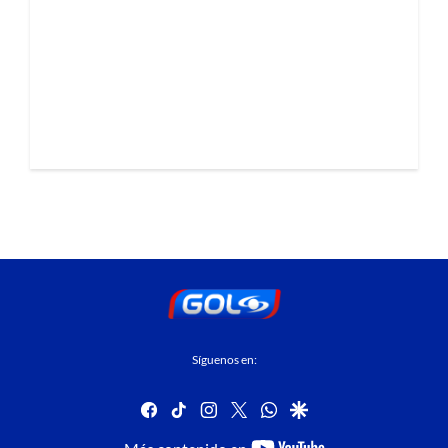
Síguenos en:
facebook
tiktok
instagram
twitter
whatsapp
google
youtube-