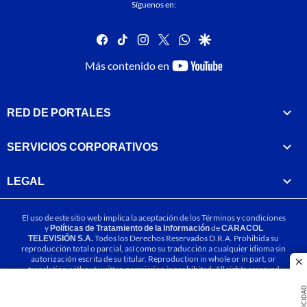
Síguenos en:
facebook
tiktok
instagram
twitter
whatsapp
google
youtube-
Más contenido en
footer
RED DE PORTALES
SERVICIOS CORPORATIVOS
LEGAL
El uso de este sitio web implica la aceptación de los
Términos y condiciones
y
Políticas de Tratamiento de la Información
de
CARACOL
TELEVISIÓN S.A.
Todos los Derechos Reservados D.R.A. Prohibida su
reproducción total o parcial, así como su traducción a cualquier idioma sin
autorización escrita de su titular. Reproduction in whole or in part, or
cl
translation without written permission is prohibited. All rights reserved
2025.
PUBLICIDA