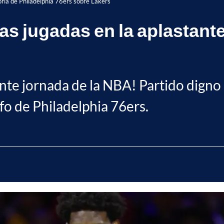
oria de Philadelphia 76ers sobre Lakers
s jugadas en la aplastante
iente jornada de la NBA! Partido digno
nfo de Philadelphia 76ers.