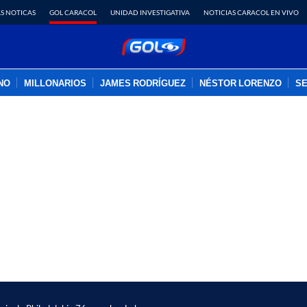
S NOTICAS
GOL CARACOL
UNIDAD INVESTIGATIVA
NOTICIAS CARACOL EN VIVO
INO
MILLONARIOS
JAMES RODRÍGUEZ
NÉSTOR LORENZO
SE
PUBLICIDAD