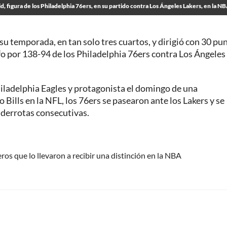
d, figura de los Philadelphia 76ers, en su partido contra Los Ángeles Lakers, en la N
 su temporada, en tan solo tres cuartos, y dirigió con 30 pu
fo por 138-94 de los Philadelphia 76ers contra Los Ángeles
hiladelphia Eagles y protagonista el domingo de una
Bills en la NFL, los 76ers se pasearon ante los Lakers y se
 derrotas consecutivas.
s que lo llevaron a recibir una distinción en la NBA