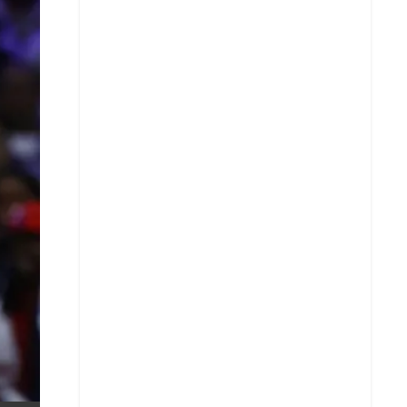
X
Whatsapp